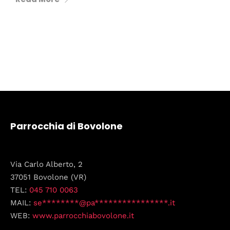
Parrocchia di Bovolone
Via Carlo Alberto, 2
37051 Bovolone (VR)
TEL:
045 710 0063
MAIL:
se********@pa****************.it
WEB:
www.parrocchiabovolone.it