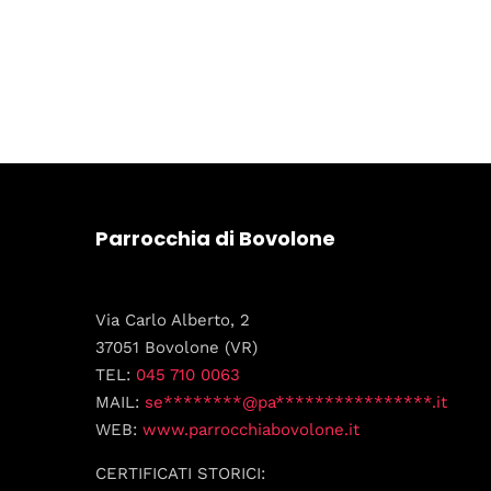
Parrocchia di Bovolone
Via Carlo Alberto, 2
37051 Bovolone (VR)
TEL:
045 710 0063
MAIL:
se********@pa****************.it
WEB:
www.parrocchiabovolone.it
CERTIFICATI STORICI: