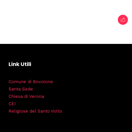
Link Utili
Comune di Bovolone
Santa Sede
Chiesa di Verona
CEI
Religiose del Santo Volto